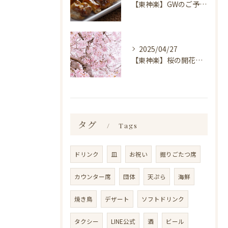
【東神楽】GWのご予約受付中！｜ランチ・喫茶＆居酒屋 和心
2025/04/27
【東神楽】桜の開花情報＆お花見スポット｜ランチ・喫茶＆居酒屋 和心
タグ
Tags
ドリンク
皿
お祝い
掘りごたつ席
カウンター席
団体
天ぷら
海鮮
焼き鳥
デザート
ソフトドリンク
タクシー
LINE公式
酒
ビール