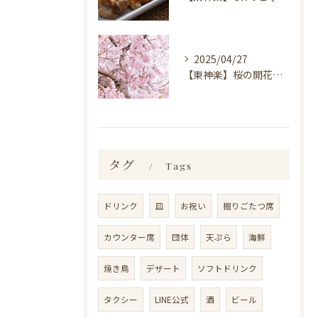
2025/04/27
【東神楽】桜の開花情報＆お花見スポット｜ランチ・喫茶＆居酒屋 和心
タグ
Tags
ドリンク
皿
お祝い
掘りごたつ席
カウンター席
団体
天ぷら
海鮮
焼き鳥
デザート
ソフトドリンク
タクシー
LINE公式
酒
ビール