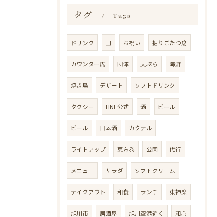
タグ
Tags
ドリンク
皿
お祝い
掘りごたつ席
カウンター席
団体
天ぷら
海鮮
焼き鳥
デザート
ソフトドリンク
タクシー
LINE公式
酒
ビール
ビール
日本酒
カクテル
ライトアップ
恵方巻
公園
代行
メニュー
サラダ
ソフトクリーム
テイクアウト
和食
ランチ
東神楽
旭川市
居酒屋
旭川空港近く
和心