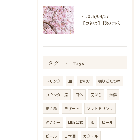
2025/04/27
【東神楽】桜の開花情報＆お花見スポット｜ランチ・喫茶＆居酒屋 和心
タグ
Tags
ドリンク
皿
お祝い
掘りごたつ席
カウンター席
団体
天ぷら
海鮮
焼き鳥
デザート
ソフトドリンク
タクシー
LINE公式
酒
ビール
ビール
日本酒
カクテル