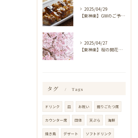
2025/04/29
【東神楽】GWのご予約受付中！｜ランチ・喫茶＆居酒屋 和心
2025/04/27
【東神楽】桜の開花情報＆お花見スポット｜ランチ・喫茶＆居酒屋 和心
タグ
Tags
ドリンク
皿
お祝い
掘りごたつ席
カウンター席
団体
天ぷら
海鮮
焼き鳥
デザート
ソフトドリンク