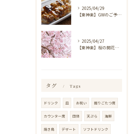
2025/04/29
【東神楽】GWのご予約受付中！｜ランチ・喫茶＆居酒屋 和心
2025/04/27
【東神楽】桜の開花情報＆お花見スポット｜ランチ・喫茶＆居酒屋 和心
タグ
Tags
ドリンク
皿
お祝い
掘りごたつ席
カウンター席
団体
天ぷら
海鮮
焼き鳥
デザート
ソフトドリンク