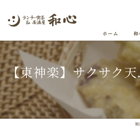
ホーム
和
【東神楽】サクサク天
旭