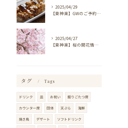
2025/04/29
【東神楽】GWのご予約受付中！｜ランチ・喫茶＆居酒屋 和心
2025/04/27
【東神楽】桜の開花情報＆お花見スポット｜ランチ・喫茶＆居酒屋 和心
タグ
Tags
ドリンク
皿
お祝い
掘りごたつ席
カウンター席
団体
天ぷら
海鮮
焼き鳥
デザート
ソフトドリンク