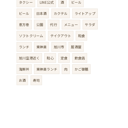
タクシー
LINE公式
酒
ビール
ビール
日本酒
カクテル
ライトアップ
恵方巻
公園
代行
メニュー
サラダ
ソフトクリーム
テイクアウト
和食
ランチ
東神楽
旭川市
居酒屋
旭川空港近く
和心
定食
飲食店
海鮮丼
東神楽ランチ
肉
かご御膳
お酒
寿司