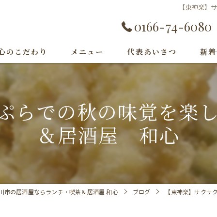
【東神楽】
0166-74-6080
心のこだわり
メニュー
代表あいさつ
新着
ぷらでの秋の味覚を楽
＆居酒屋 和心
川市の居酒屋ならランチ・喫茶＆居酒屋 和心
ブログ
【東神楽】サクサ