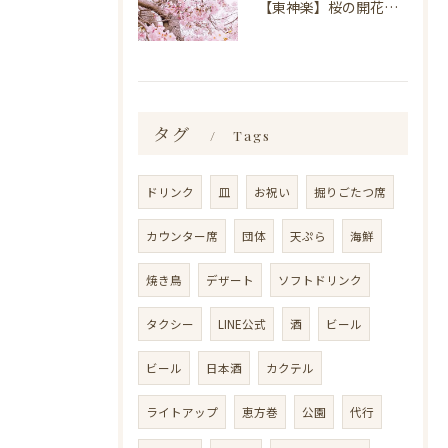
【東神楽】桜の開花情報＆お花見スポット｜ランチ・喫茶＆居酒屋 和心
タグ
Tags
ドリンク
皿
お祝い
掘りごたつ席
カウンター席
団体
天ぷら
海鮮
焼き鳥
デザート
ソフトドリンク
タクシー
LINE公式
酒
ビール
ビール
日本酒
カクテル
ライトアップ
恵方巻
公園
代行