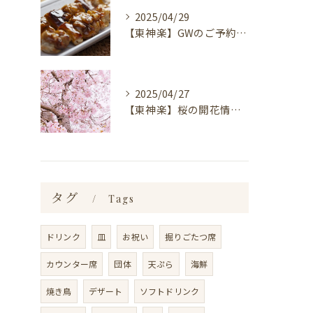
2025/04/29
【東神楽】GWのご予約受付中！｜ランチ・喫茶＆居酒屋 和心
2025/04/27
【東神楽】桜の開花情報＆お花見スポット｜ランチ・喫茶＆居酒屋 和心
タグ
Tags
ドリンク
皿
お祝い
掘りごたつ席
カウンター席
団体
天ぷら
海鮮
焼き鳥
デザート
ソフトドリンク