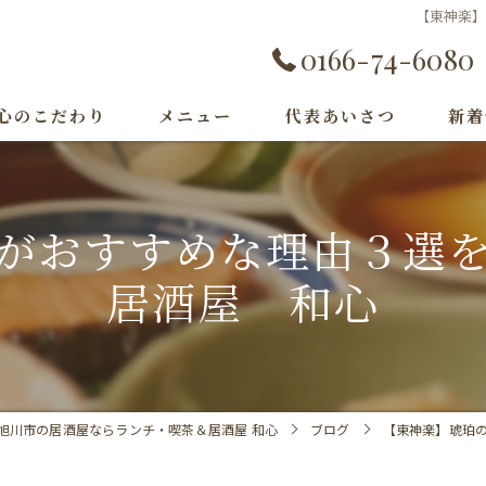
【東神楽
0166-74-6080
心のこだわり
メニュー
代表あいさつ
新着
がおすすめな理由３選
居酒屋 和心
旭川市の居酒屋ならランチ・喫茶＆居酒屋 和心
ブログ
【東神楽】琥珀