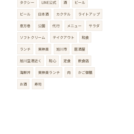
タクシー
LINE公式
酒
ビール
ビール
日本酒
カクテル
ライトアップ
恵方巻
公園
代行
メニュー
サラダ
ソフトクリーム
テイクアウト
和食
ランチ
東神楽
旭川市
居酒屋
旭川空港近く
和心
定食
飲食店
海鮮丼
東神楽ランチ
肉
かご御膳
お酒
寿司