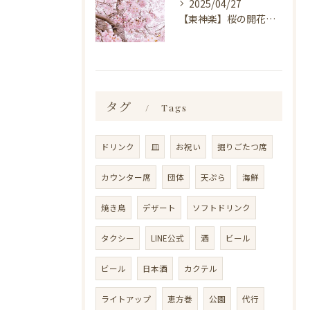
2025/04/27
【東神楽】桜の開花情報＆お花見スポット｜ランチ・喫茶＆居酒屋 和心
タグ
Tags
ドリンク
皿
お祝い
掘りごたつ席
カウンター席
団体
天ぷら
海鮮
焼き鳥
デザート
ソフトドリンク
タクシー
LINE公式
酒
ビール
ビール
日本酒
カクテル
ライトアップ
恵方巻
公園
代行