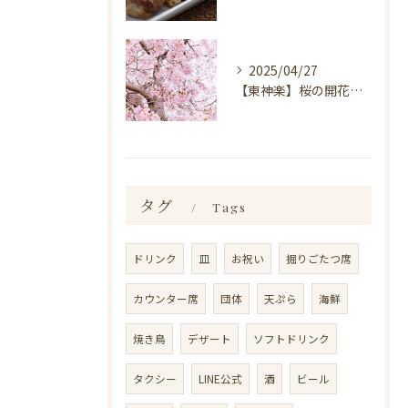
2025/04/27
【東神楽】桜の開花情報＆お花見スポット｜ランチ・喫茶＆居酒屋 和心
タグ
Tags
ドリンク
皿
お祝い
掘りごたつ席
カウンター席
団体
天ぷら
海鮮
焼き鳥
デザート
ソフトドリンク
タクシー
LINE公式
酒
ビール