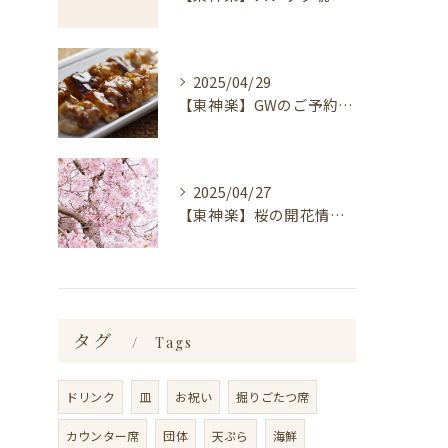
2025/04/29
【東神楽】GWのご予約受付中！｜ランチ・喫茶＆居酒屋 和心
2025/04/27
【東神楽】桜の開花情報＆お花見スポット｜ランチ・喫茶＆居酒屋 和心
タグ
Tags
ドリンク
皿
お祝い
掘りごたつ席
カウンター席
団体
天ぷら
海鮮