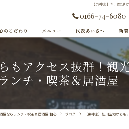
【東神楽】旭川空港
0166-74-6080
心のこだわり
メニュー
代表あいさつ
新着
らもアクセス抜群！観
ランチ・喫茶＆居酒
酒屋ならランチ・喫茶＆居酒屋 和心
ブログ
【東神楽】旭川空港からも