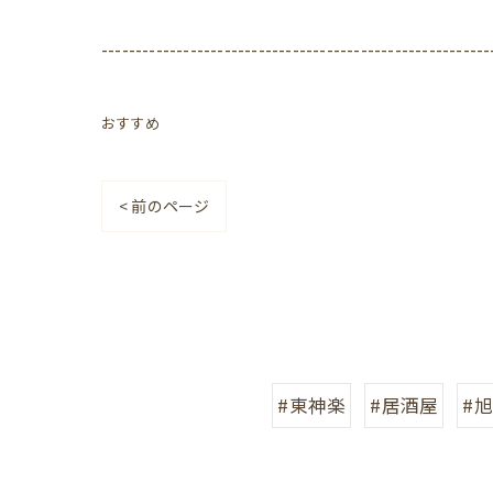
---------------------------------------------------------
おすすめ
< 前のページ
#東神楽
#居酒屋
#