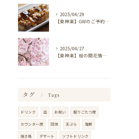
2025/04/29
【東神楽】GWのご予約受付中！｜ランチ・喫茶＆居酒屋 和心
2025/04/27
【東神楽】桜の開花情報＆お花見スポット｜ランチ・喫茶＆居酒屋 和心
タグ
Tags
ドリンク
皿
お祝い
掘りごたつ席
カウンター席
団体
天ぷら
海鮮
焼き鳥
デザート
ソフトドリンク