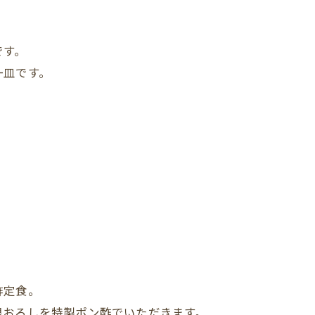
です。
一皿です。
。
酢定食。
根おろしを特製ポン酢でいただきます。