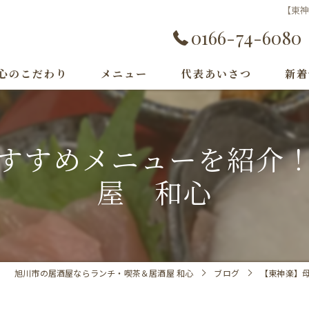
【東
0166-74-6080
心のこだわり
メニュー
代表あいさつ
新着
すすめメニューを紹介
屋 和心
旭川市の居酒屋ならランチ・喫茶＆居酒屋 和心
ブログ
【東神楽】