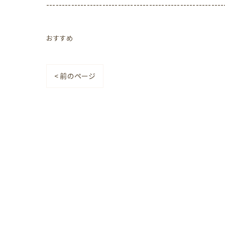
---------------------------------------------------------
おすすめ
< 前のページ