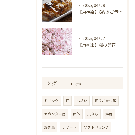
2025/04/29
【東神楽】GWのご予約受付中！｜ランチ・喫茶＆居酒屋 和心
2025/04/27
【東神楽】桜の開花情報＆お花見スポット｜ランチ・喫茶＆居酒屋 和心
タグ
Tags
ドリンク
皿
お祝い
掘りごたつ席
カウンター席
団体
天ぷら
海鮮
焼き鳥
デザート
ソフトドリンク