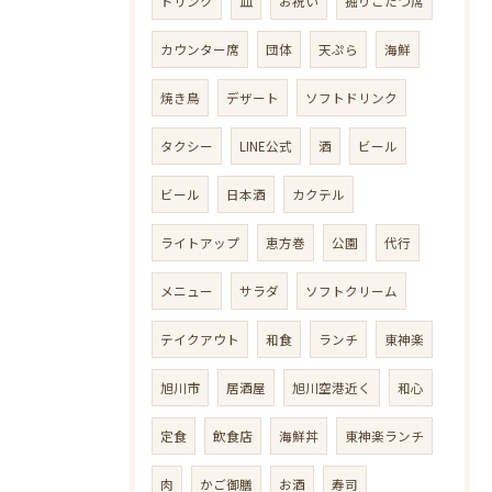
ドリンク
皿
お祝い
掘りごたつ席
カウンター席
団体
天ぷら
海鮮
焼き鳥
デザート
ソフトドリンク
タクシー
LINE公式
酒
ビール
ビール
日本酒
カクテル
ライトアップ
恵方巻
公園
代行
メニュー
サラダ
ソフトクリーム
テイクアウト
和食
ランチ
東神楽
旭川市
居酒屋
旭川空港近く
和心
定食
飲食店
海鮮丼
東神楽ランチ
肉
かご御膳
お酒
寿司