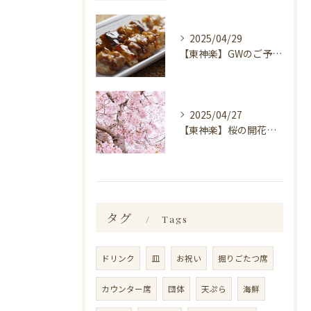
2025/04/29
【東神楽】GWのご予約受付中！｜ランチ・喫茶＆居酒屋 和心
2025/04/27
【東神楽】桜の開花情報＆お花見スポット｜ランチ・喫茶＆居酒屋 和心
タグ
Tags
ドリンク
皿
お祝い
掘りごたつ席
カウンター席
団体
天ぷら
海鮮