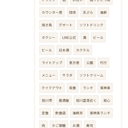
カウンター席
団体
天ぷら
海鮮
焼き鳥
デザート
ソフトドリンク
タクシー
LINE公式
酒
ビール
ビール
日本酒
カクテル
ライトアップ
恵方巻
公園
代行
メニュー
サラダ
ソフトクリーム
テイクアウト
和食
ランチ
東神楽
旭川市
居酒屋
旭川空港近く
和心
定食
飲食店
海鮮丼
東神楽ランチ
肉
かご御膳
お酒
寿司